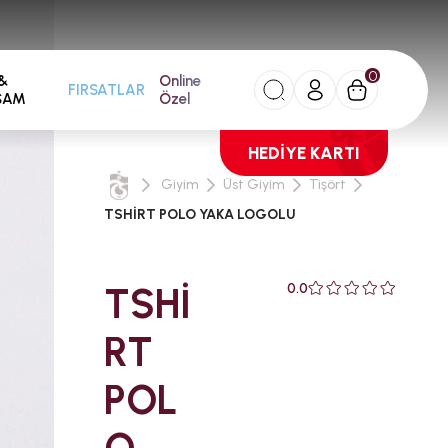
0
&
Online
FIRSATLAR
ŞAM
Özel
HEDİYE KARTI
Giyim
Üst Giyim
Tişört
TSHİRT POLO YAKA LOGOLU
TSHİ
0.0
RT
POL