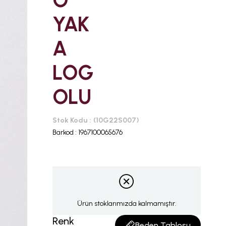
O
YAK
A
LOG
OLU
Stok Kodu
(10G22S007)
Barkod
:
1967100065676
Ürün stoklarımızda kalmamıştır.
Renk
Beden Tablosu