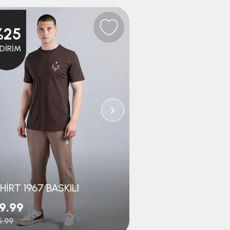
%25
NDIRIM
›
HİRT 1967 BASKILI
9.99
$19.99
.99