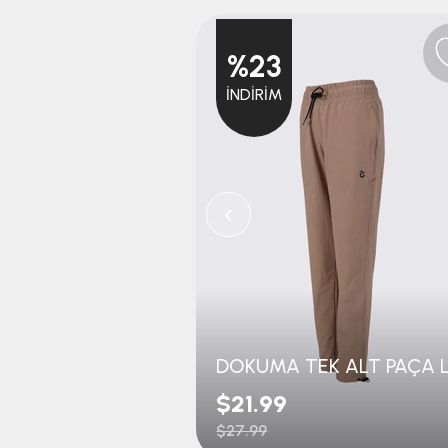
%23
İNDIRIM
‹
$21.99
$27.99