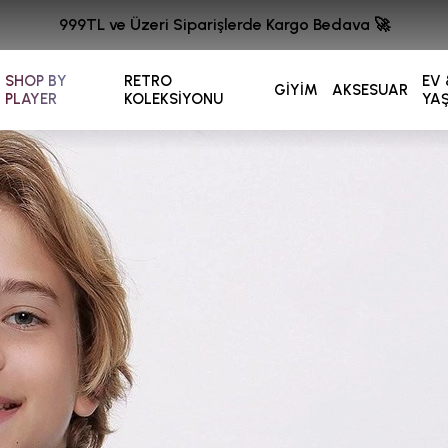
999TL ve Üzeri Siparişlerde Kargo Bedava 🚀
SHOP BY
RETRO
EV 
GİYİM
AKSESUAR
PLAYER
KOLEKSİYONU
YA