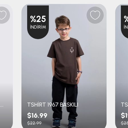
%25
İNDIRIM
İ
DOKUMA TEK ALT PAÇA LASTİKLİ
TSHİRT 1967 BASKILI
TS
$16.99
$1
$22.99
$25