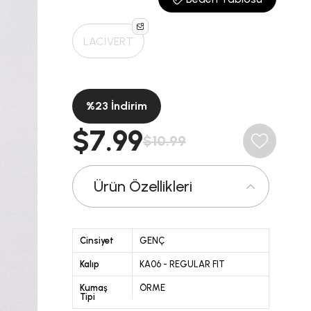
LACİVERT
%
23
İndirim
$7.99
$10.99
Ürün Özellikleri
Cinsiyet
GENÇ
Kalıp
KA06 - REGULAR FIT
Kumaş
ÖRME
Tipi