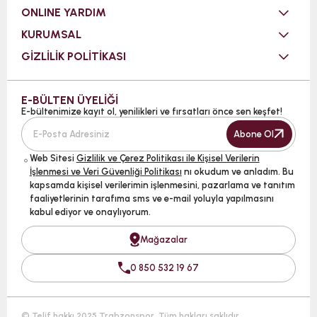
ONLINE YARDIM
KURUMSAL
GİZLİLİK POLİTİKASI
E-BÜLTEN ÜYELİĞİ
E-bültenimize kayıt ol, yenilikleri ve fırsatları önce sen keşfet!
Abone Ol
Web Sitesi
Gizlilik ve Çerez Politikası ile Kişisel Verilerin
İşlenmesi ve Veri Güvenliği Politikası
nı okudum ve anladım. Bu
kapsamda kişisel verilerimin işlenmesini, pazarlama ve tanıtım
faaliyetlerinin tarafıma sms ve e-mail yoluyla yapılmasını
kabul ediyor ve onaylıyorum.
Mağazalar
0 850 532 19 67
© Telif hakkı 2025 Trabzonspor. Tüm hakları saklıdır.