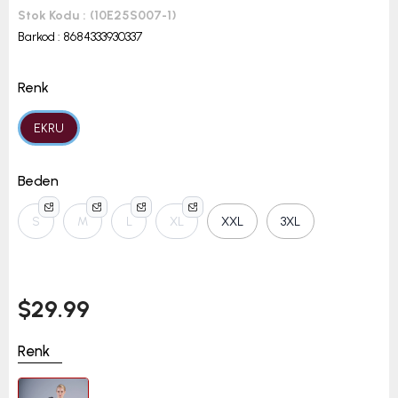
Stok Kodu
(10E25S007-1)
Barkod
:
8684333930337
Renk
EKRU
Beden
S
M
L
XL
XXL
3XL
$29.99
Renk