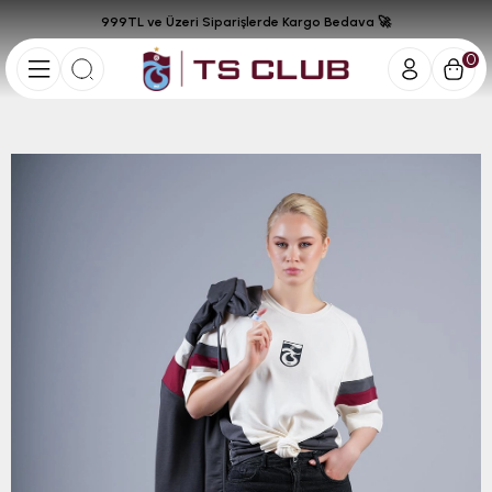
999TL ve Üzeri Siparişlerde Kargo Bedava 🚀
0