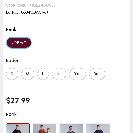
Stok Kodu
(10E24S003)
Barkod
:
8684333907964
Renk
KİREMİT
Beden
S
M
L
XL
XXL
3XL
$27.99
Renk