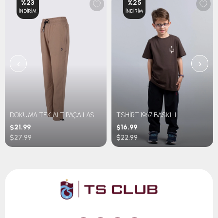
%23
%25
İNDIRIM
İNDIRIM
‹
›
DOKUMA TEK ALT PAÇA LASTİKLİ
TSHİRT 1967 BASKILI
$21.99
$16.99
$27.99
$22.99