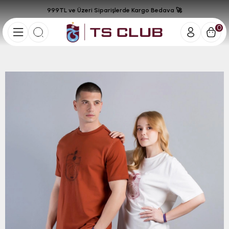
999TL ve Üzeri Siparişlerde Kargo Bedava 🚀
0