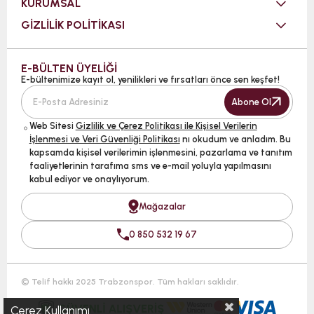
KURUMSAL
GİZLİLİK POLİTİKASI
E-BÜLTEN ÜYELİĞİ
E-bültenimize kayıt ol, yenilikleri ve fırsatları önce sen keşfet!
Abone Ol
Web Sitesi
Gizlilik ve Çerez Politikası ile Kişisel Verilerin
İşlenmesi ve Veri Güvenliği Politikası
nı okudum ve anladım. Bu
kapsamda kişisel verilerimin işlenmesini, pazarlama ve tanıtım
faaliyetlerinin tarafıma sms ve e-mail yoluyla yapılmasını
kabul ediyor ve onaylıyorum.
Mağazalar
0 850 532 19 67
© Telif hakkı 2025 Trabzonspor. Tüm hakları saklıdır.
Çerez Kullanımı