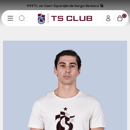
999TL ve Üzeri Siparişlerde Kargo Bedava 🚀
0