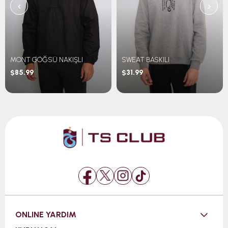
‹
›
MONT GÖĞSÜ NAKIŞLI
SWEAT BASKILI
$85.99
$31.99
ONLINE YARDIM