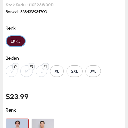
Stok Kodu
(10E26W001)
Barkod
:
8684333934700
Renk
EKRU
Beden
S
M
L
XL
2XL
3XL
$23.99
Renk