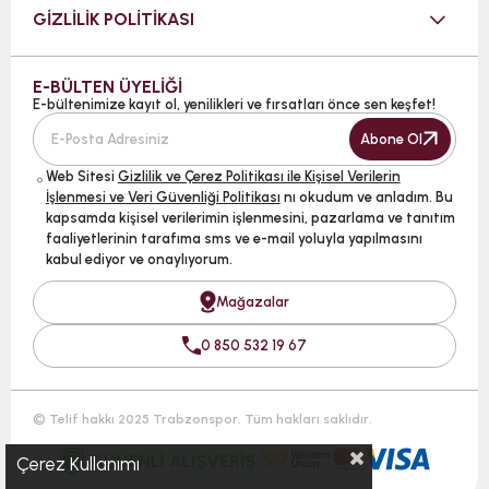
GİZLİLİK POLİTİKASI
E-BÜLTEN ÜYELİĞİ
E-bültenimize kayıt ol, yenilikleri ve fırsatları önce sen keşfet!
Abone Ol
Web Sitesi
Gizlilik ve Çerez Politikası ile Kişisel Verilerin
İşlenmesi ve Veri Güvenliği Politikası
nı okudum ve anladım. Bu
kapsamda kişisel verilerimin işlenmesini, pazarlama ve tanıtım
faaliyetlerinin tarafıma sms ve e-mail yoluyla yapılmasını
kabul ediyor ve onaylıyorum.
Mağazalar
0 850 532 19 67
© Telif hakkı 2025 Trabzonspor. Tüm hakları saklıdır.
Çerez Kullanımı