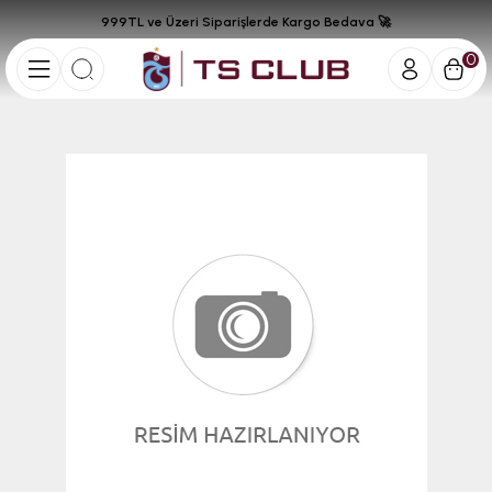
999TL ve Üzeri Siparişlerde Kargo Bedava 🚀
0