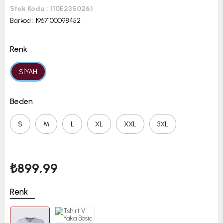
Stok Kodu
(10E23S026)
Barkod
:
1967100098452
Renk
SİYAH
Beden
S
M
L
XL
XXL
3XL
₺899,99
Renk