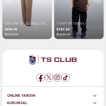
DOKUMA TEK ALT PAÇA LASTİKLİ
TSHİRT 1967 BASKILI
₺999,99
₺787,49
₺1.299,99
₺1.049,99
ONLINE YARDIM
KURUMSAL