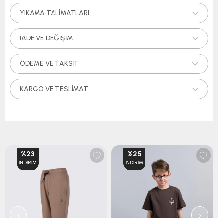
YIKAMA TALIMATLARI
İADE VE DEĞIŞIM
ÖDEME VE TAKSIT
KARGO VE TESLIMAT
%23
%25
İNDIRIM
İNDIRIM
‹
›