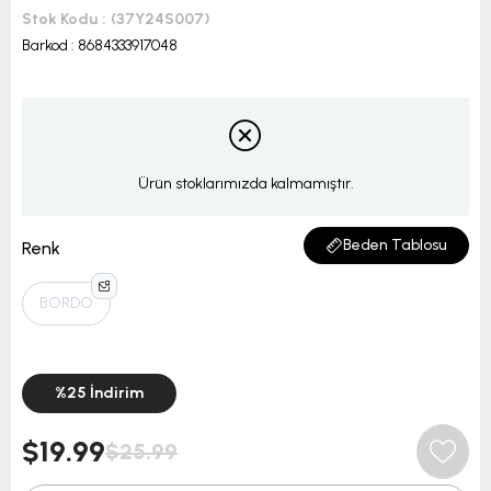
Stok Kodu
(37Y24S007)
Barkod
:
8684333917048
Ürün stoklarımızda kalmamıştır.
Beden Tablosu
Renk
BORDO
%
25
İndirim
$19.99
$25.99