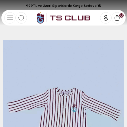
999TL ve Üzeri Siparişlerde Kargo Bedava 🚀
0