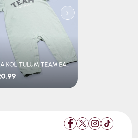
›
KISA KOL TULUM TEAM BASKILI
20.99
$25.99