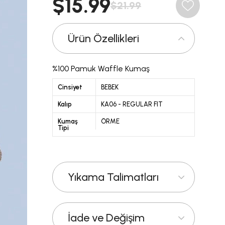
$15.99
$21.99
Ürün Özellikleri
%100 Pamuk Waffle Kumaş
Cinsiyet
BEBEK
Kalıp
KA06 - REGULAR FIT
Kumaş
ÖRME
Tipi
Yıkama Talimatları
İade ve Değişim