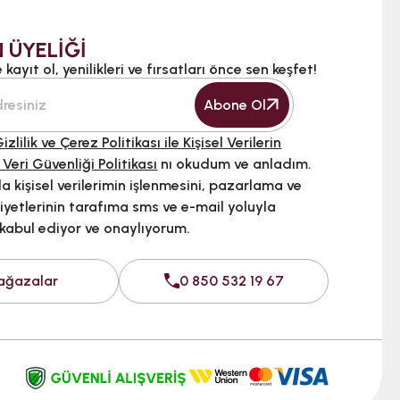
 ÜYELİĞİ
kayıt ol, yenilikleri ve fırsatları önce sen keşfet!
Abone Ol
izlilik ve Çerez Politikası ile Kişisel Verilerin
 Veri Güvenliği Politikası
nı okudum ve anladım.
 kişisel verilerimin işlenmesini, pazarlama ve
iyetlerinin tarafıma sms ve e-mail yoluyla
 kabul ediyor ve onaylıyorum.
ağazalar
0 850 532 19 67