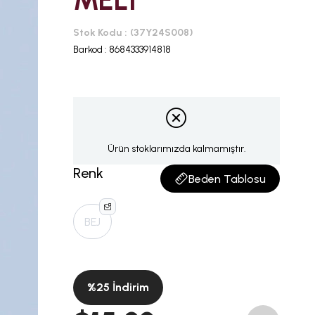
MELİ
Stok Kodu
(37Y24S008)
Barkod
:
8684333914818
Ürün stoklarımızda kalmamıştır.
Renk
Beden Tablosu
BEJ
%
25
İndirim