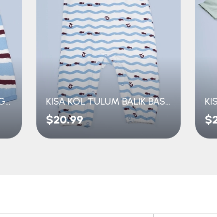
KISA TULUM KOLSUZ ÇİZGİLİ
KISA KOL TULUM BALIK BASKILI
$20.99
$