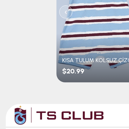
‹
$20.99