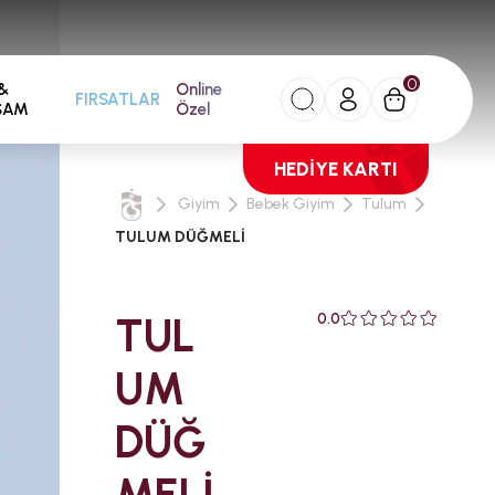
0
&
Online
FIRSATLAR
ŞAM
Özel
HEDİYE KARTI
Giyim
Bebek Giyim
Tulum
TULUM DÜĞMELİ
TUL
0.0
UM
DÜĞ