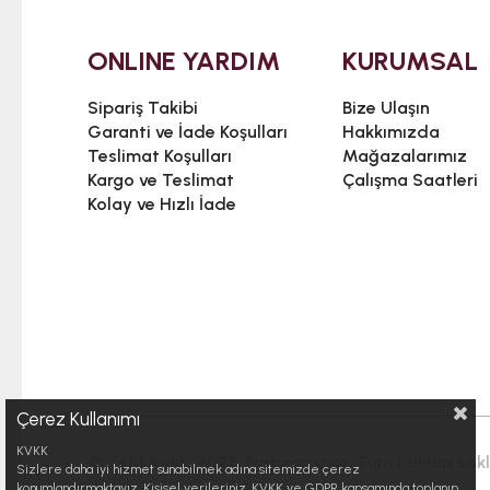
ONLINE YARDIM
KURUMSAL
Sipariş Takibi
Bize Ulaşın
Garanti ve İade Koşulları
Hakkımızda
Teslimat Koşulları
Mağazalarımız
Kargo ve Teslimat
Çalışma Saatleri
Kolay ve Hızlı İade
Çerez Kullanımı
KVKK
© Telif hakkı 2025 Trabzonspor. Tüm hakları saklı
Sizlere daha iyi hizmet sunabilmek adına sitemizde çerez
konumlandırmaktayız. Kişisel verileriniz, KVKK ve GDPR kapsamında toplanıp