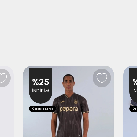
%25
İNDIRIM
İ
Ücretsiz Kargo
Ücr