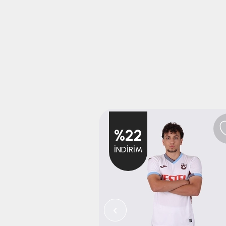
%22
İNDIRIM
‹