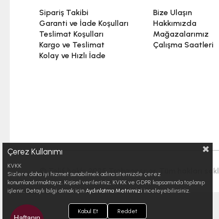
Sipariş Takibi
Bize Ulaşın
Garanti ve İade Koşulları
Hakkımızda
Teslimat Koşulları
Mağazalarımız
Kargo ve Teslimat
Çalışma Saatleri
Kolay ve Hızlı İade
Çerez Kullanımı
KVKK
© Telif hakkı 2025 Trabzonspor. Tüm hakları saklı
Sizlere daha iyi hizmet sunabilmek adına sitemizde çerez
konumlandırmaktayız. Kişisel verileriniz, KVKK ve GDPR kapsamında toplanıp
işlenir. Detaylı bilgi almak için
Aydınlatma Metnimizi
inceleyebilirsiniz.
Kabul Et
Reddet
Haftanın