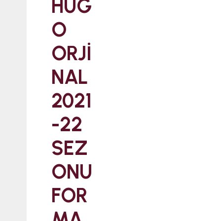
HUG
O
ORJİ
NAL
2021
-22
SEZ
ONU
FOR
MA