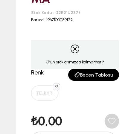
Stok Kodu
(12E21U237)
Barkod
:
1967100089122
Ürün stoklarımızda kalmamıştır.
Renk
Beden Tablosu
TELKARİ
₺0,00