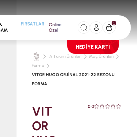
0
&
Online
FIRSATLAR
ŞAM
Özel
HEDİYE KARTI
A Takım Ürünleri
Maç Ürünleri
Forma
VITOR HUGO ORJİNAL 2021-22 SEZONU
FORMA
VIT
0.0
OR