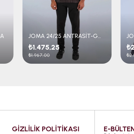
MA
JOMA 24/25 ANTRASİT-GOLD FORMA
₺1.475,25
₺2
₺1.967,00
₺2.
GİZLİLİK POLİTİKASI
E-BÜLTEN