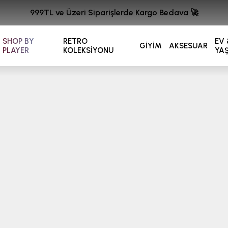
999TL ve Üzeri Siparişlerde Kargo Bedava 🚀
SHOP BY
RETRO
EV 
GİYİM
AKSESUAR
PLAYER
KOLEKSİYONU
YA