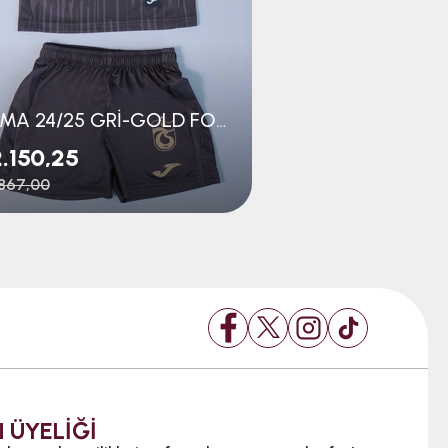
JOMA 24/25 GRİ-GOLD FORMA BEBE SET
.150,25
₺1.400,25
867,00
₺1.867,00
 ÜYELİĞİ