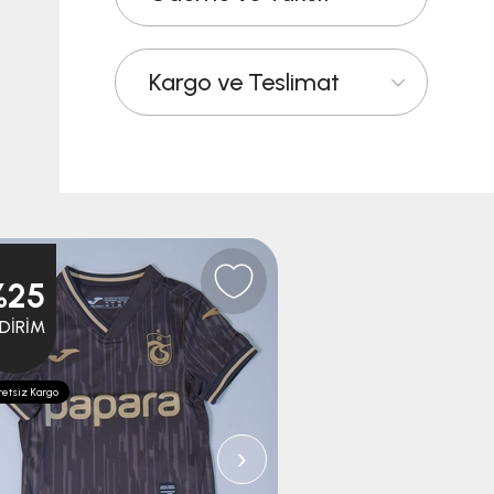
Kargo ve Teslimat
%25
%25
NDIRIM
İNDIRIM
etsiz Kargo
Ücretsiz Kargo
›