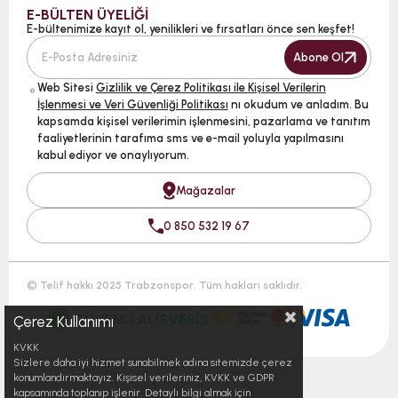
E-BÜLTEN ÜYELİĞİ
E-bültenimize kayıt ol, yenilikleri ve fırsatları önce sen keşfet!
Abone Ol
Web Sitesi
Gizlilik ve Çerez Politikası ile Kişisel Verilerin
İşlenmesi ve Veri Güvenliği Politikası
nı okudum ve anladım. Bu
kapsamda kişisel verilerimin işlenmesini, pazarlama ve tanıtım
faaliyetlerinin tarafıma sms ve e-mail yoluyla yapılmasını
kabul ediyor ve onaylıyorum.
Mağazalar
0 850 532 19 67
© Telif hakkı 2025 Trabzonspor. Tüm hakları saklıdır.
Çerez Kullanımı
KVKK
Sizlere daha iyi hizmet sunabilmek adına sitemizde çerez
konumlandırmaktayız. Kişisel verileriniz, KVKK ve GDPR
kapsamında toplanıp işlenir. Detaylı bilgi almak için