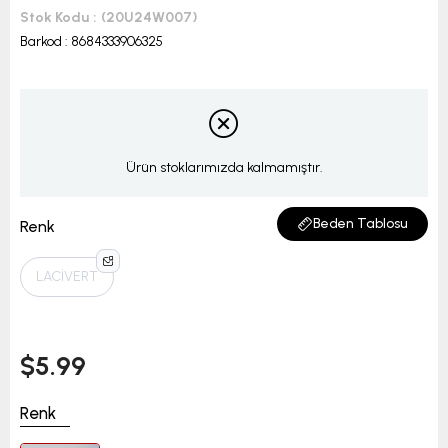
Stok Kodu
(20U24W007)
Barkod
:
8684333906325
Ürün stoklarımızda kalmamıştır.
Beden Tablosu
Renk
LACİVERT
$5.99
Renk