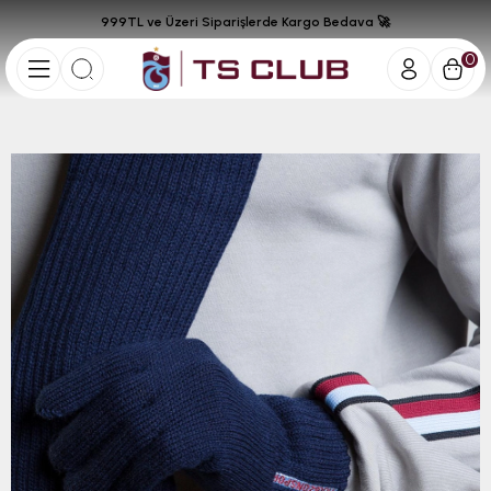
999TL ve Üzeri Siparişlerde Kargo Bedava 🚀
0