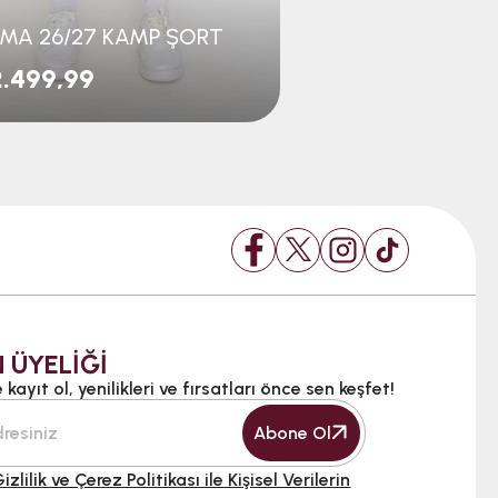
MA 26/27 KAMP ŞORT
JOMA 26/27 K
.499,99
₺2.499,99
 ÜYELİĞİ
kayıt ol, yenilikleri ve fırsatları önce sen keşfet!
Abone Ol
izlilik ve Çerez Politikası ile Kişisel Verilerin