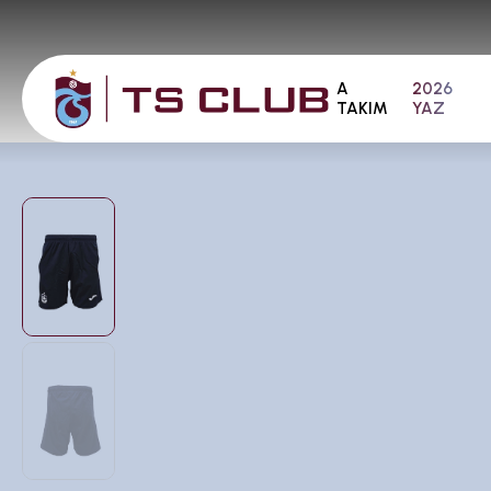
A
2026
TAKIM
YAZ