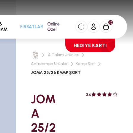
0
&
Online
FIRSATLAR
ŞAM
Özel
HEDİYE KARTI
A Takım Ürünleri
Antrenman Ürünleri
Kamp Şort
JOMA 25/26 KAMP ŞORT
JOM
3.6
A
25/2