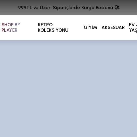
999TL ve Üzeri Siparişlerde Kargo Bedava 🚀
SHOP BY
RETRO
EV 
GİYİM
AKSESUAR
PLAYER
KOLEKSİYONU
YA