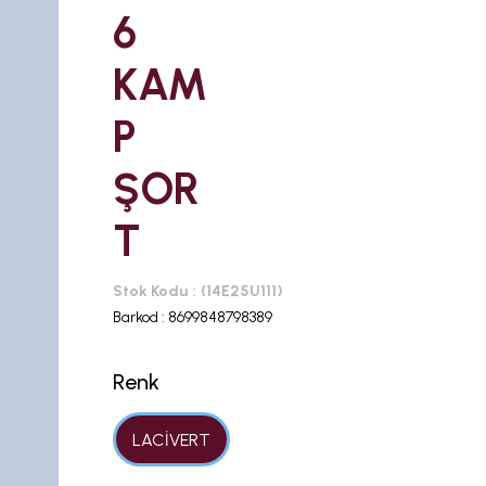
6
KAM
P
ŞOR
T
Stok Kodu
(14E25U111)
Barkod
:
8699848798389
Renk
LACİVERT