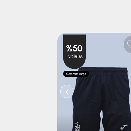
%50
İNDIRIM
Ücretsiz Kargo
‹