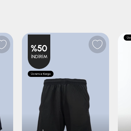
Ücr
%50
İNDIRIM
Ücretsiz Kargo