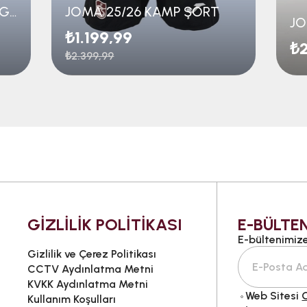
JOMA 25/26 KAMP ŞORT GENÇ
JOMA 25/26 KAMP ŞORT
JO
₺1.199,99
₺2
₺2.399,99
GİZLİLİK POLİTİKASI
E-BÜLTEN
E-bültenimize 
Gizlilik ve Çerez Politikası
CCTV Aydınlatma Metni
KVKK Aydınlatma Metni
Web Sitesi
G
Kullanım Koşulları