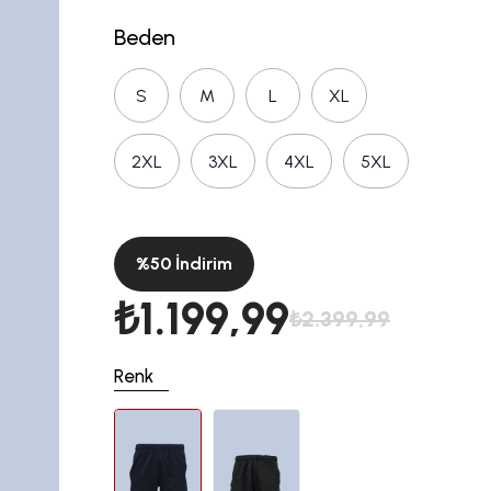
Beden
S
M
L
XL
2XL
3XL
4XL
5XL
%
50
İndirim
₺1.199,99
₺2.399,99
Renk