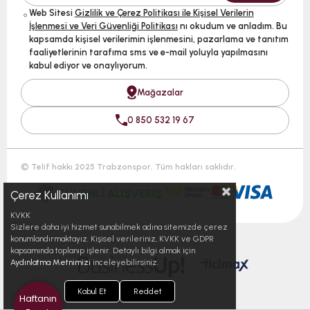
Web Sitesi
Gizlilik ve Çerez Politikası ile Kişisel Verilerin
İşlenmesi ve Veri Güvenliği Politikası
nı okudum ve anladım. Bu
kapsamda kişisel verilerimin işlenmesini, pazarlama ve tanıtım
faaliyetlerinin tarafıma sms ve e-mail yoluyla yapılmasını
kabul ediyor ve onaylıyorum.
Mağazalar
0 850 532 19 67
© Telif hakkı 2025 Trabzonspor. Tüm hakları saklıdır.
Çerez Kullanımı
KVKK
Sizlere daha iyi hizmet sunabilmek adına sitemizde çerez
konumlandırmaktayız. Kişisel verileriniz, KVKK ve GDPR
kapsamında toplanıp işlenir. Detaylı bilgi almak için
Aydınlatma Metnimizi
inceleyebilirsiniz.
Kabul Et
Reddet
Haftanın