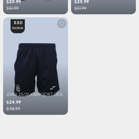
$25.99
$25.99
$51.99
$51.99
%50
İNDIRIM
JOMA 25/26 KAMP ŞORT GENÇ
$24.99
$48.99