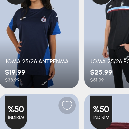
JOMA 25/26 ANTRENMAN TSHIRT GENÇ
$19.99
$25.99
$38.99
$51.99
%50
%50
İNDIRIM
İNDIRIM