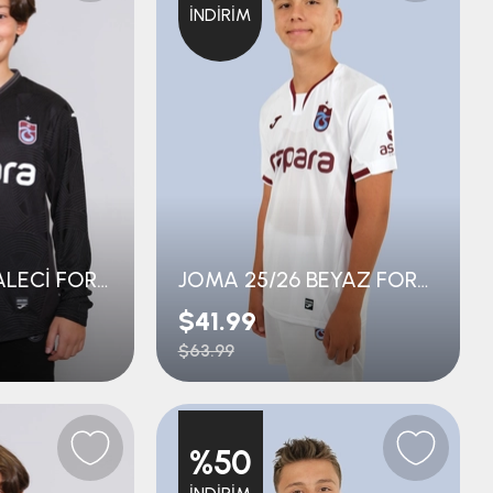
İNDIRIM
JOMA 25/26 KALECİ FORMA ÇOCUK
JOMA 25/26 BEYAZ FORMA ÇOCUK
$41.99
$63.99
%50