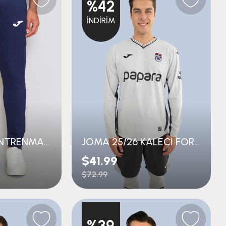
%42
İNDIRIM
JOMA 25/26 ANTRENMAN PANTOLON
JOMA 25/26 KALECİ FORMA
$41.99
$72.99
%39