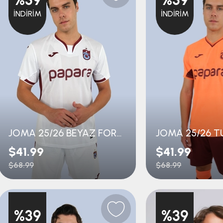
im
İNDIRIM
İNDIRIM
JOMA 25/26 BEYAZ FORMA
$41.99
$41.99
$68.99
$68.99
%39
%39