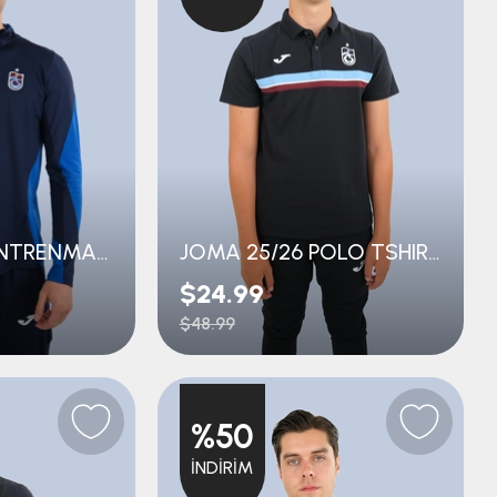
JOMA 25/26 ANTRENMAN EŞOFMAN ÜST
JOMA 25/26 POLO TSHIRT GENÇ
$24.99
$48.99
%50
İNDIRIM