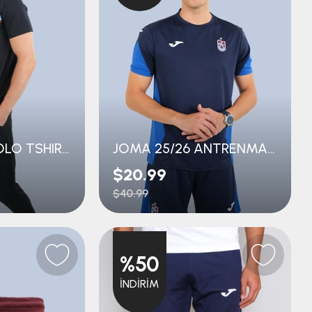
JOMA 25/26 POLO TSHIRT
JOMA 25/26 ANTRENMAN TSHIRT
$20.99
$40.99
%50
İNDIRIM