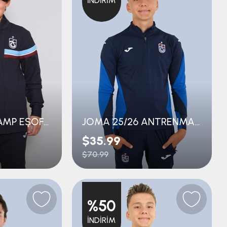
İNDIRIM
JOMA 25/26 KAMP EŞOFMAN ÜST GENÇ
JOMA 25/26 ANTRENMAN EŞOFMAN ÜST GENÇ
$35.99
$70.99
%50
İNDIRIM