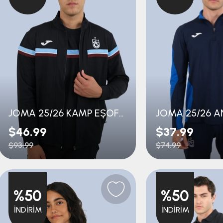
JOMA 25/26 KAMP EŞOFMAN ÜST
$46.99
$37.99
$93.99
$74.99
%50
%50
İNDIRIM
İNDIRIM