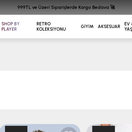
999TL ve Üzeri Siparişlerde Kargo Bedava 🚀
SHOP BY
RETRO
EV 
GİYİM
AKSESUAR
PLAYER
KOLEKSİYONU
YA