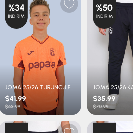
%34
%50
İNDIRIM
İNDIRIM
JOMA 25/26 TURUNCU FORMA ÇOCUK
$41.99
$35.99
$63.99
$70.99