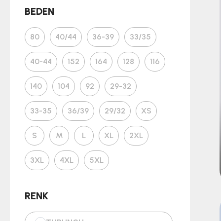
Sweatshirt
BEDEN
Konç
80
40/44
36-39
33/35
2025-26 Forma
40-44
152
164
128
116
Seremoni Ceket
140
104
92
29-32
Antrenman Şort
33-35
36/39
29/32
XS
Yağmurluk
S
M
L
XL
2XL
Kamp Şort
3XL
4XL
5XL
Antreman Tshirt Kolsuz
RENK
Seçili Ürünlerde %40 İndirim