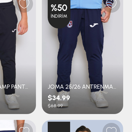
%50
İNDIRIM
JOMA 25/26 KAMP PANTOLON GENÇ
JOMA 25/26 ANTRENMAN PANTOLON GENÇ
$34.99
$68.99