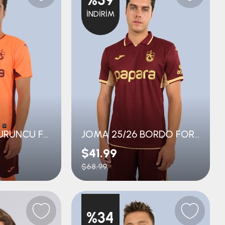
İNDIRIM
JOMA 25/26 TURUNCU FORMA
JOMA 25/26 BORDO FORMA
$41.99
$68.99
%34