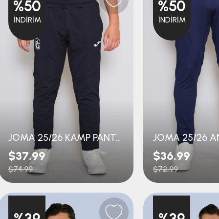
%50
%50
İNDIRIM
İNDIRIM
JOMA 25/26 KAMP PANTOLON
$37.99
$36.99
$74.99
$72.99
%39
%39