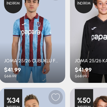
İNDIRIM
İNDIRIM
JOMA 25/26 ÇUBUKLU FORMA
$41.99
$41.99
$68.99
$68.99
%34
%50