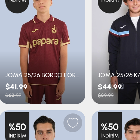
İNDIRIM
İNDIRIM
JOMA 25/26 BORDO FORMA ÇOCUK
$41.99
$44.99
$63.99
$89.99
%50
%50
İNDIRIM
İNDIRIM