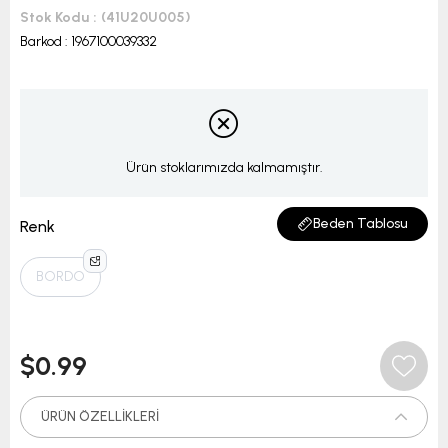
Stok Kodu
(41U20U005)
Barkod
:
1967100039332
Ürün stoklarımızda kalmamıştır.
Beden Tablosu
Renk
BORDO
$0.99
ÜRÜN ÖZELLIKLERI