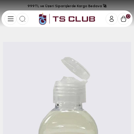
999TL ve Üzeri Siparişlerde Kargo Bedava 🚀
0