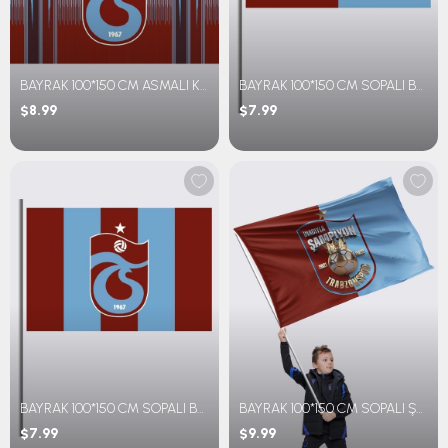
BAYRAK 100*150 CM ASMALI KEŞAN DESENLİ
BAYRAK 100*150 CM SOPALI BM PARÇALI
$8.99
$7.99
BAYRAK 100*150 CM SOPALI BM ÇİZGİLİ
BAYRAK 100*150 CM SOPALI ŞAMPİYONLUK
$7.99
$9.99