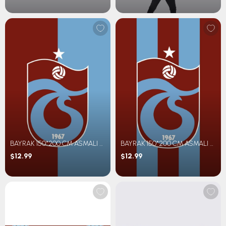
BAYRAK 150*200 CM ASMALI BM PARÇALI
BAYRAK 150*200 CM ASMALI BM ÇİZGİLİ
$12.99
$12.99