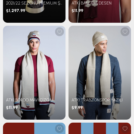
2021/22 SEZONU PREMİUM ŞAMPİYONLUK KUPASI – 44 CM
ATKI BAKLAVA DESEN
$1,297.99
$11.99
ATKI BORDO MAVİ ÇİZGİLİ
ATKI TRABZONSPOR YAZILI
$11.99
$9.99