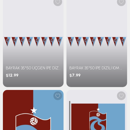
BAYRAK 35*50 ÜÇGEN İPE DİZİLİ 20M BM PARÇALI
BAYRAK 35*50 İPE DİZİLİ 10M BM PARÇALI
$12.99
$7.99