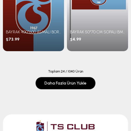
BAYRAK 400*600 ASMALI BORDO MAVİ
BAYRAK 50*70 CM SOPALI BM PARÇALI
$73.99
$4.99
Toplam
24
/
1040
Ürün
Daha Fazla Ürün Yükle