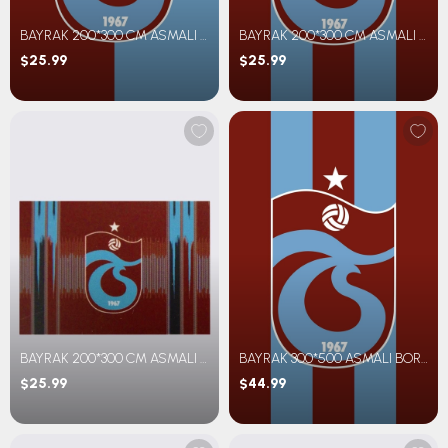
BAYRAK 200*300 CM ASMALI BM PARÇALI
BAYRAK 200*300 CM ASMALI BM ÇİZGİLİ
$25.99
$25.99
BAYRAK 200*300 CM ASMALI KEŞAN DESENLİ
BAYRAK 300*500 ASMALI BORDO MAVİ
$25.99
$44.99