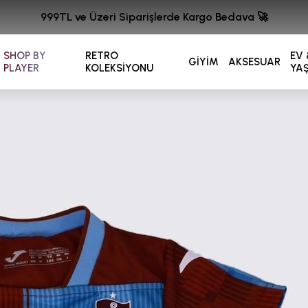
999TL ve Üzeri Siparişlerde Kargo Bedava 🚀
SHOP BY
RETRO
EV 
GİYİM
AKSESUAR
PLAYER
KOLEKSİYONU
YA