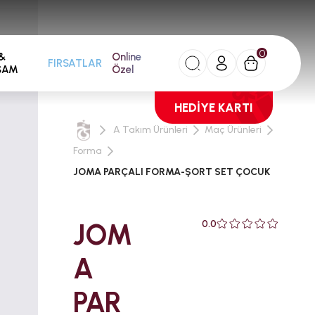
0
&
Online
FIRSATLAR
ŞAM
Özel
HEDİYE KARTI
A Takım Ürünleri
Maç Ürünleri
Forma
JOMA PARÇALI FORMA-ŞORT SET ÇOCUK
JOM
0.0
A
PAR