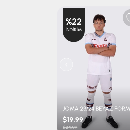
%22
İNDIRIM
‹
JOMA 23/24 BEYAZ FOR
$19.99
$24.99