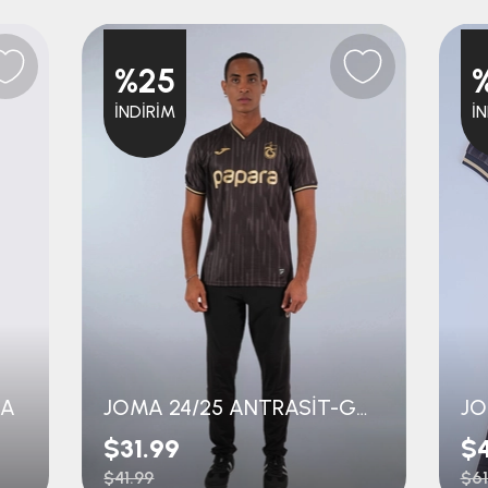
%25
İNDIRIM
İ
MA
JOMA 24/25 ANTRASİT-GOLD FORMA
$31.99
$
$41.99
$61