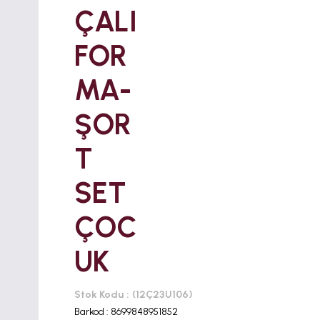
ÇALI
FOR
MA-
ŞOR
T
SET
ÇOC
UK
Stok Kodu
(12Ç23U106)
Barkod
:
8699848951852