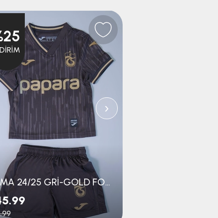
%25
%25
NDIRIM
İNDIRIM
›
JOMA 24/25 GRİ-GOLD FORMA BEBE SET
45.99
$29.99
.99
$39.99