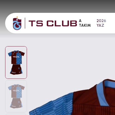
A
2026
TAKIM
YAZ