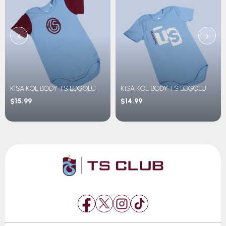
‹
›
KISA KOL BODY TS LOGOLU
KISA KOL BODY TS LOGOLU
$15.99
$14.99