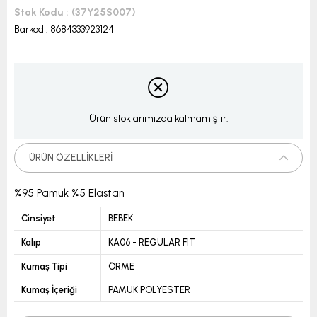
Stok Kodu
(37Y25S007)
Barkod
:
8684333923124
Ürün stoklarımızda kalmamıştır.
ÜRÜN ÖZELLIKLERI
%95 Pamuk %5 Elastan
Cinsiyet
BEBEK
Kalıp
KA06 - REGULAR FIT
Kumaş Tipi
ÖRME
Kumaş İçeriği
PAMUK POLYESTER