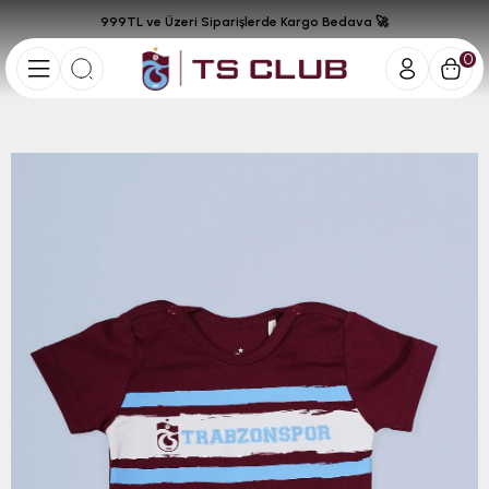
999TL ve Üzeri Siparişlerde Kargo Bedava 🚀
0