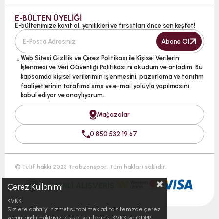
E-BÜLTEN ÜYELİĞİ
E-bültenimize kayıt ol, yenilikleri ve fırsatları önce sen keşfet!
Abone Ol
Web Sitesi
Gizlilik ve Çerez Politikası ile Kişisel Verilerin
İşlenmesi ve Veri Güvenliği Politikası
nı okudum ve anladım. Bu
kapsamda kişisel verilerimin işlenmesini, pazarlama ve tanıtım
faaliyetlerinin tarafıma sms ve e-mail yoluyla yapılmasını
kabul ediyor ve onaylıyorum.
Mağazalar
0 850 532 19 67
© Telif hakkı 2025 Trabzonspor. Tüm hakları saklıdır.
Çerez Kullanımı
KVKK
Sizlere daha iyi hizmet sunabilmek adına sitemizde çerez
konumlandırmaktayız. Kişisel verileriniz, KVKK ve GDPR