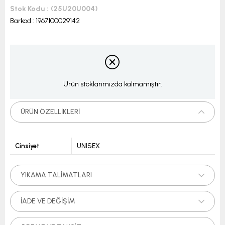
Stok Kodu
(25U20U004)
Barkod
:
1967100029142
Ürün stoklarımızda kalmamıştır.
ÜRÜN ÖZELLIKLERI
Cinsiyet
UNISEX
YIKAMA TALIMATLARI
İADE VE DEĞIŞIM