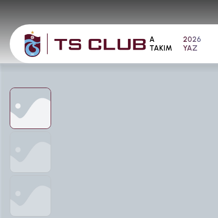
A
2026
TAKIM
YAZ