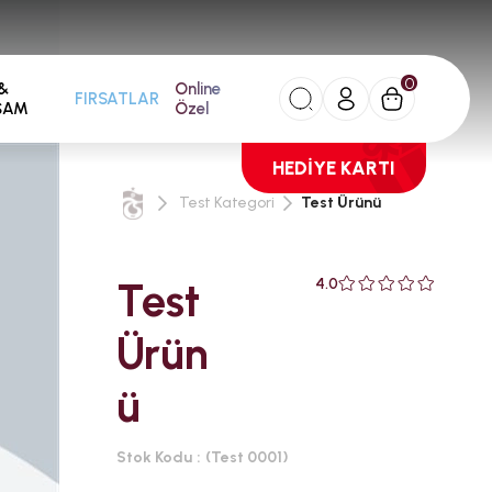
0
&
Online
FIRSATLAR
ŞAM
Özel
HEDİYE KARTI
Test Kategori
Test Ürünü
Test
4.0
Ürün
ü
Stok Kodu
(Test 0001)