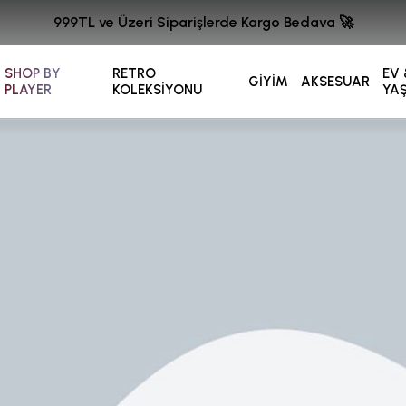
999TL ve Üzeri Siparişlerde Kargo Bedava 🚀
SHOP BY
RETRO
EV 
GİYİM
AKSESUAR
PLAYER
KOLEKSİYONU
YA